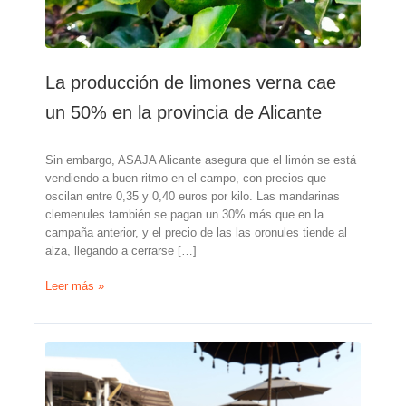
La producción de limones verna cae
un 50% en la provincia de Alicante
Sin embargo, ASAJA Alicante asegura que el limón se está
vendiendo a buen ritmo en el campo, con precios que
oscilan entre 0,35 y 0,40 euros por kilo. Las mandarinas
clemenules también se pagan un 30% más que en la
campaña anterior, y el precio de las las oronules tiende al
alza, llegando a cerrarse […]
La
Leer más »
producción
de
limones
verna
cae
un