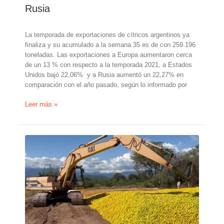
Rusia
La temporada de exportaciones de cítricos argentinos ya
finaliza y su acumulado a la semana 35 es de con 259.196
toneladas. Las exportaciones a Europa aumentaron cerca
de un 13 % con respecto a la temporada 2021, a Estados
Unidos bajó 22,06% y a Rusia aumentó un 22,27% en
comparación con el año pasado, según lo informado por
Exportaciones
Leer más »
de
limones
argentinos
descienden
en
EE.UU.
y
aumentan
en
Rusia