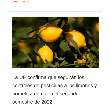
Los
Leer más »
limones
argentinos
ingresan
por
primera
vez
en
Estados
Unidos
a
través
de
Filadelfia
La UE confirma que seguirán los
controles de pesticidas a los limones y
pomelos turcos en el segundo
semestre de 2022