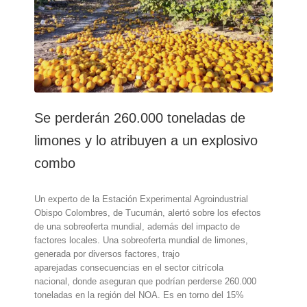
productores
ya
arrancan
plantaciones
y
están
quedando
muchas
hectáreas
Se perderán 260.000 toneladas de
abandonadas
limones y lo atribuyen a un explosivo
combo
Un experto de la Estación Experimental Agroindustrial
Obispo Colombres, de Tucumán, alertó sobre los efectos
de una sobreoferta mundial, además del impacto de
factores locales. Una sobreoferta mundial de limones,
generada por diversos factores, trajo
aparejadas consecuencias en el sector citrícola
nacional, donde aseguran que podrían perderse 260.000
toneladas en la región del NOA. Es en torno del 15%