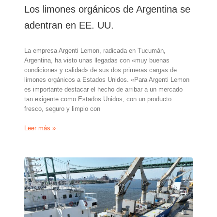
un
Los limones orgánicos de Argentina se
16%
a
adentran en EE. UU.
Rusia
La empresa Argenti Lemon, radicada en Tucumán,
Argentina, ha visto unas llegadas con «muy buenas
condiciones y calidad» de sus dos primeras cargas de
limones orgánicos a Estados Unidos. «Para Argenti Lemon
es importante destacar el hecho de arribar a un mercado
tan exigente como Estados Unidos, con un producto
fresco, seguro y limpio con
Los
Leer más »
limones
orgánicos
de
Argentina
se
adentran
en
EE.
UU.