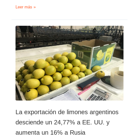
Se
Leer más »
perderán
260.000
toneladas
de
limones
y
lo
atribuyen
a
un
explosivo
combo
La exportación de limones argentinos
desciende un 24,77% a EE. UU. y
aumenta un 16% a Rusia