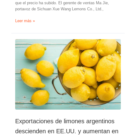
que el precio ha subido. El gerente de ventas Ma Jie,
portavoz de Sichuan Xue Wang Lemons Co., Ltd.,
«La
Leer más »
nueva
temporada
de
limones
en
China
ha
comenzado»
Exportaciones de limones argentinos
descienden en EE.UU. y aumentan en