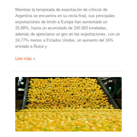
Mientras la temporada de exportación de cítricos de
Argentina se encuentra en su recta final, sus principales
exportaciones de limón a Europa han aumentado un
26,88%, hasta un acumulado de 245.683 toneladas,
además de apreciarse un giro en las exportaciones, con un
24,77% menos a Estados Unidos, un aumento del 16%
enviado a Rusia y
La
Leer más »
exportación
de
limones
argentinos
desciende
un
24,77%
a
EE.
UU.
y
aumenta