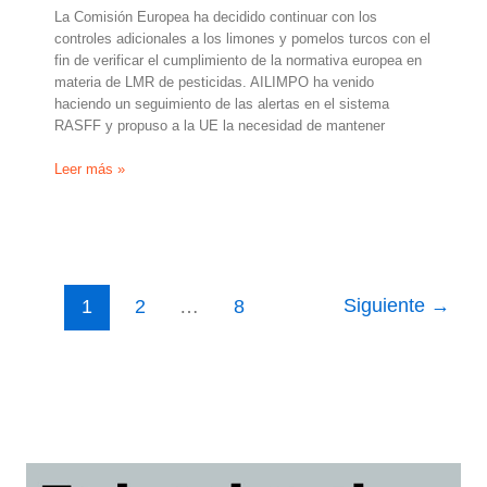
La Comisión Europea ha decidido continuar con los
controles adicionales a los limones y pomelos turcos con el
fin de verificar el cumplimiento de la normativa europea en
materia de LMR de pesticidas. AILIMPO ha venido
haciendo un seguimiento de las alertas en el sistema
RASFF y propuso a la UE la necesidad de mantener
La
Leer más »
UE
confirma
que
seguirán
los
controles
Siguiente
→
1
2
…
8
de
pesticidas
a
los
limones
y
pomelos
turcos