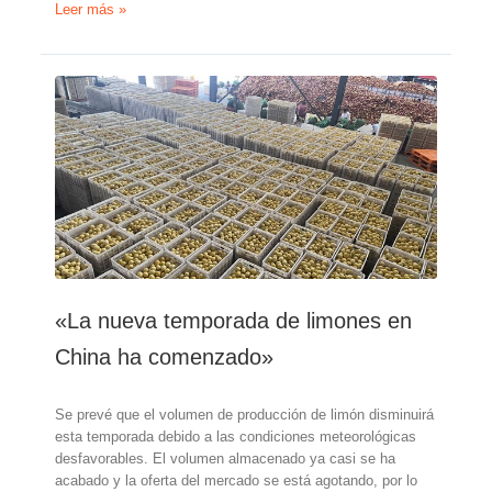
Peter
Leer más »
Bouman,
de
FMI
(Países
Bajos):
«Ha
sido
un
verano
nefasto
para
los
limones»
«La nueva temporada de limones en
China ha comenzado»
Se prevé que el volumen de producción de limón disminuirá
esta temporada debido a las condiciones meteorológicas
desfavorables. El volumen almacenado ya casi se ha
acabado y la oferta del mercado se está agotando, por lo