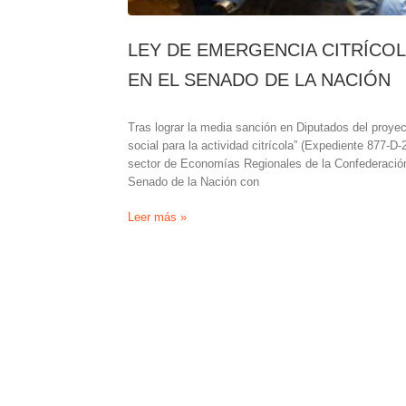
LEY DE EMERGENCIA CITRÍCO
EN EL SENADO DE LA NACIÓN
Tras lograr la media sanción en Diputados del proye
social para la actividad citrícola” (Expediente 877-D-
sector de Economías Regionales de la Confederació
Senado de la Nación con
LEY
Leer más »
DE
EMERGENCIA
CITRÍCOLA:
PRODUCTORES
BUSCAN
RESPALDO
EN
EL
SENADO
DE