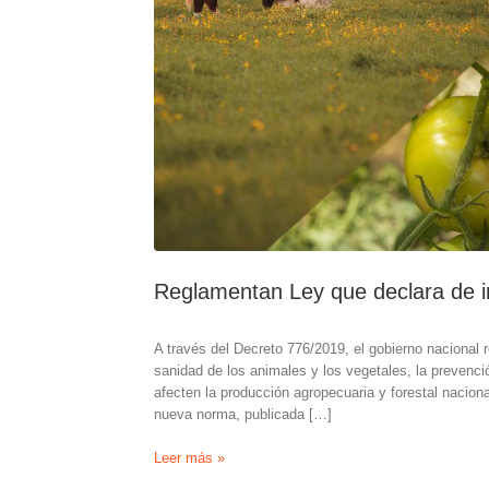
Reglamentan Ley que declara de in
A través del Decreto 776/2019, el gobierno nacional 
sanidad de los animales y los vegetales, la prevenci
afecten la producción agropecuaria y forestal naciona
nueva norma, publicada […]
Reglamentan
Leer más »
Ley