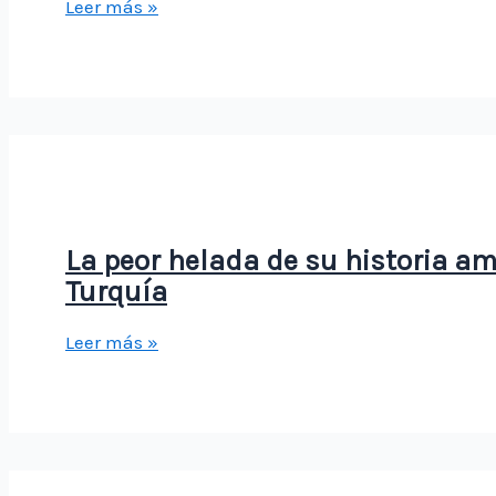
La
Leer más »
helada
de
julio
obliga
a
Argentina
a
redirigir
La peor helada de su historia am
sus
Turquía
cítricos
La
Leer más »
hacia
peor
mercados
helada
de
de
corta
su
distancia