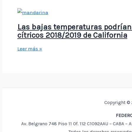
historia
amenaza
la
agricultura
Las bajas temperaturas podrían
en
cítricos 2018/2019 de California
Turquía
Las
Leer más »
bajas
temperaturas
podrían
disminuir
la
cosecha
Copyright © 
de
cítricos
FEDERC
2018/2019
Av. Belgrano 748 Piso 11 Of. 112 C1092AAU – CABA 
de
Todos los derechos reservado