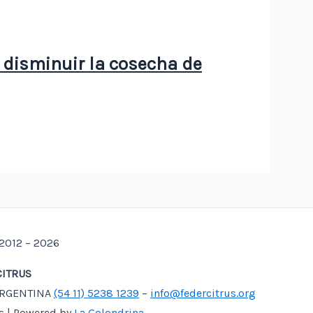
 disminuir la cosecha de
2012 – 2026
ITRUS
– ARGENTINA
(54 11) 5238 1239
–
info@federcitrus.org
s | Powered by
La Golondrina