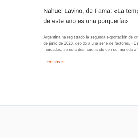
Nahuel Lavino, de Fama: «La temp
de este año es una porquería»
Argentina ha registrado la segunda exportación de cí
de junio de 2023, debido a una serie de factores. «E
mercados, se está desmoronando con su moneda a 92
Nahuel
Leer más »
Lavino,
de
Fama:
«La
temporada
de
exportación
de
cítricos
argentinos
de
este