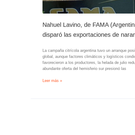
Nahuel Lavino, de FAMA (Argentin
disparó las exportaciones de nara
La campaña citrícola argentina tuvo un arranque pos
global, aunque factores climáticos y logísticos condic
favorecieron a los productores, la helada de julio r
abundante oferta del hemisferio sur presionó las
Nahuel
Leer más »
Lavino,
de
FAMA
(Argentina):
La
menor
producción
en
Brasil