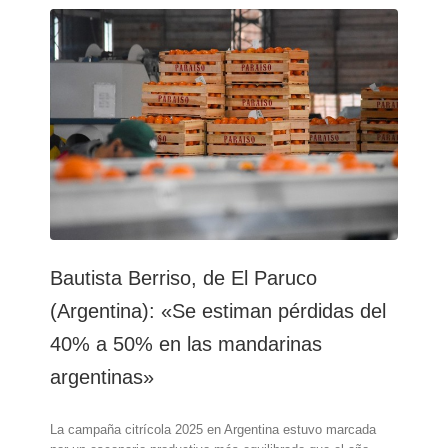
El
Paruco
(Argentina):
El
mercado
brasileño,
la
salida
natural
de
la
mandarina
argentina
tras
Bautista Berriso, de El Paruco
el
golpe
(Argentina): «Se estiman pérdidas del
de
40% a 50% en las mandarinas
las
heladas
argentinas»
La campaña citrícola 2025 en Argentina estuvo marcada