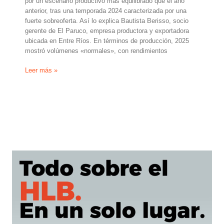
por un escenario productivo más equilibrado que el año
anterior, tras una temporada 2024 caracterizada por una
fuerte sobreoferta. Así lo explica Bautista Berisso, socio
gerente de El Paruco, empresa productora y exportadora
ubicada en Entre Ríos. En términos de producción, 2025
mostró volúmenes «normales», con rendimientos
Bautista
Leer más »
Berriso,
de
El
Paruco
(Argentina):
«Se
estiman
pérdidas
del
40%
a
50%
en
las
mandarinas