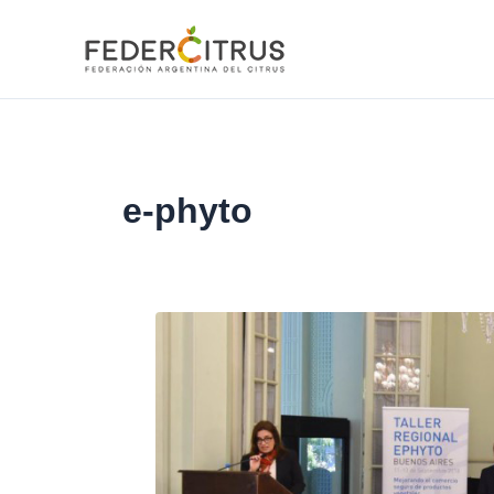
Ir
al
contenido
e-phyto