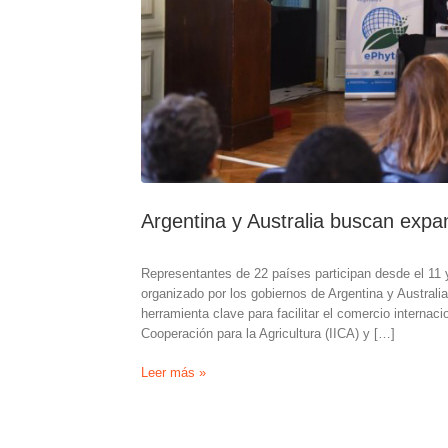
Argentina y Australia buscan expa
Representantes de 22 países participan desde el 11 y
organizado por los gobiernos de Argentina y Australia 
herramienta clave para facilitar el comercio internaci
Cooperación para la Agricultura (IICA) y […]
Argentina
Leer más »
y
Australia
buscan