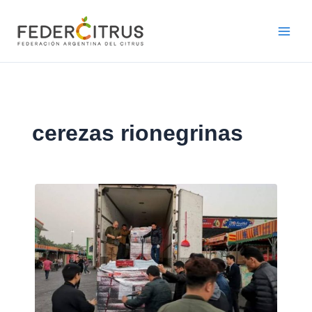
Ir
al
contenido
cerezas rionegrinas