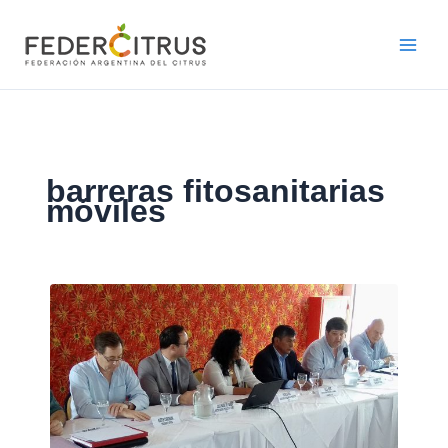
Ir
al
contenido
barreras fitosanitarias
móviles