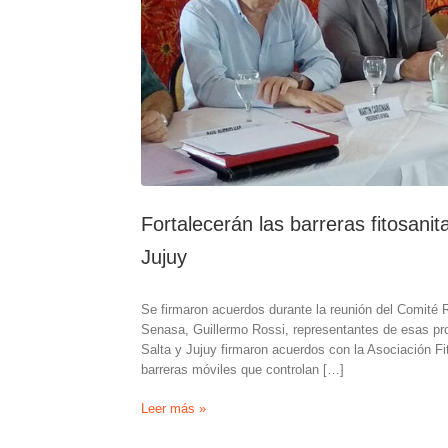
Fortalecerán las barreras fitosanit
Jujuy
Se firmaron acuerdos durante la reunión del Comité R
Senasa, Guillermo Rossi, representantes de esas pr
Salta y Jujuy firmaron acuerdos con la Asociación Fit
barreras móviles que controlan […]
Fortalecerán
Leer más »
las
barreras