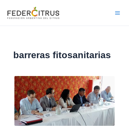
Ir
al
contenido
barreras fitosanitarias