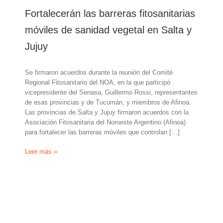
Fortalecerán las barreras fitosanitarias
móviles de sanidad vegetal en Salta y
Jujuy
Se firmaron acuerdos durante la reunión del Comité
Regional Fitosanitario del NOA, en la que participó
vicepresidente del Senasa, Guillermo Rossi, representantes
de esas provincias y de Tucumán, y miembros de Afinoa.
Las provincias de Salta y Jujuy firmaron acuerdos con la
Asociación Fitosanitaria del Noroeste Argentino (Afinoa)
para fortalecer las barreras móviles que controlan […]
Fortalecerán
Leer más »
las
barreras
fitosanitarias
móviles
de
sanidad
vegetal