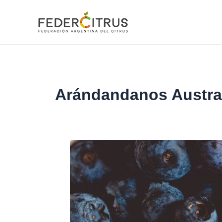
Ir
al
contenido
Arándandanos Austra