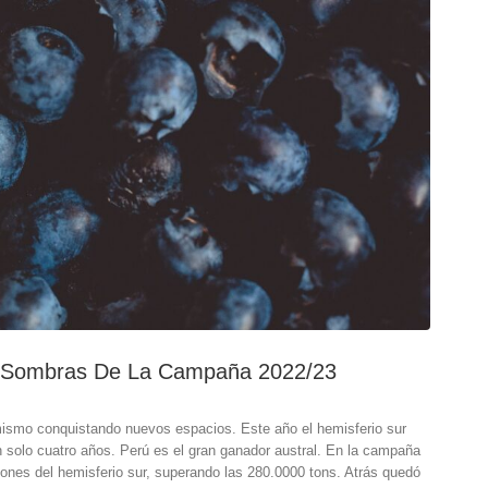
Y Sombras De La Campaña 2022/23
mismo conquistando nuevos espacios. Este año el hemisferio sur
 solo cuatro años. Perú es el gran ganador austral. En la campaña
iones del hemisferio sur, superando las 280.0000 tons. Atrás quedó