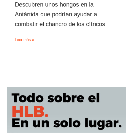
Descubren unos hongos en la
Antártida que podrían ayudar a
combatir el chancro de los cítricos
Descubren
Leer más »
unos
hongos
en
la
Antártida
que
podrían
ayudar
a
combatir
el
chancro
de
los
cítricos