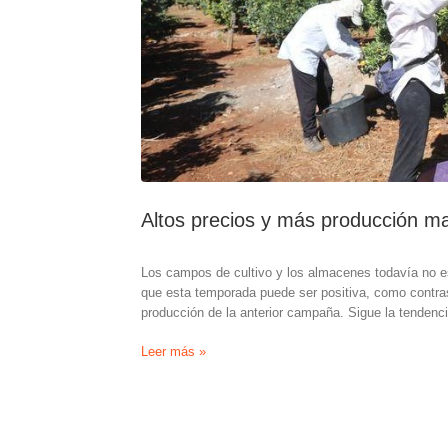
Altos precios y más producción ma
Los campos de cultivo y los almacenes todavía no est
que esta temporada puede ser positiva, como contra
producción de la anterior campaña. Sigue la tendenc
Altos
Leer más »
precios
y
más
producción