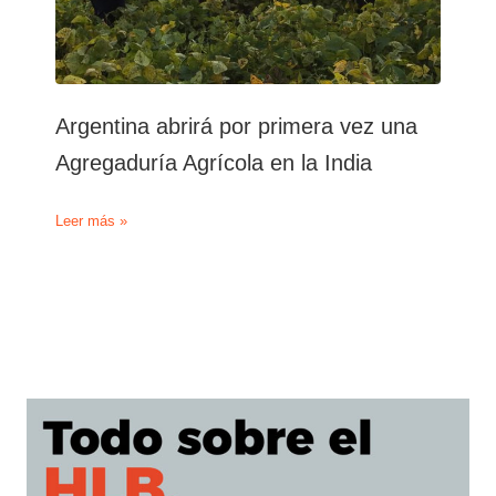
Argentina abrirá por primera vez una
Agregaduría Agrícola en la India
Argentina
Leer más »
abrirá
por
primera
vez
una
Agregaduría
Agrícola
en
la
India