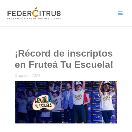
Ir
al
contenido
¡Récord de inscriptos
en Fruteá Tu Escuela!
6 agosto, 2024