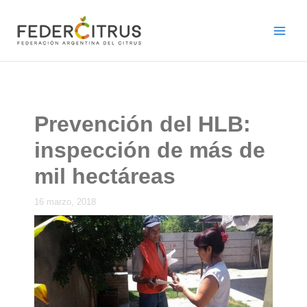
Ir
al
contenido
Prevención del HLB:
inspección de más de
mil hectáreas
16 marzo, 2018