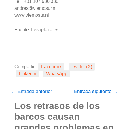
Tel.: +31 107 630 330
andres@vientosur.nl
www.vientosur.nl
Fuente: freshplaza.es
Compartir:
Facebook
Twitter (X)
LinkedIn
WhatsApp
←
Entrada anterior
Entrada siguiente
→
Los retrasos de los
barcos causan
grandes problemas en