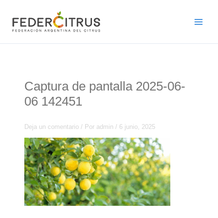
Ir
al
contenido
Captura de pantalla 2025-06-
06 142451
Deja un comentario
/ Por
admin
/
6 junio, 2025