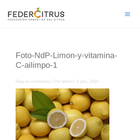
Ir
al
contenido
Foto-NdP-Limon-y-vitamina-
C-ailimpo-1
Deja un comentario
/ Por
admin
/
8 julio, 2024