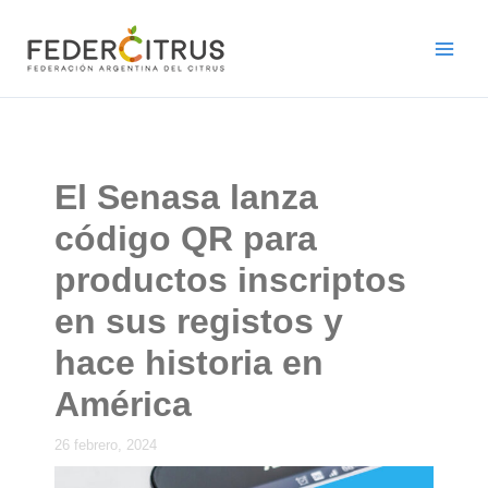
Ir
al
contenido
El Senasa lanza
código QR para
productos inscriptos
en sus registos y
hace historia en
América
26 febrero, 2024