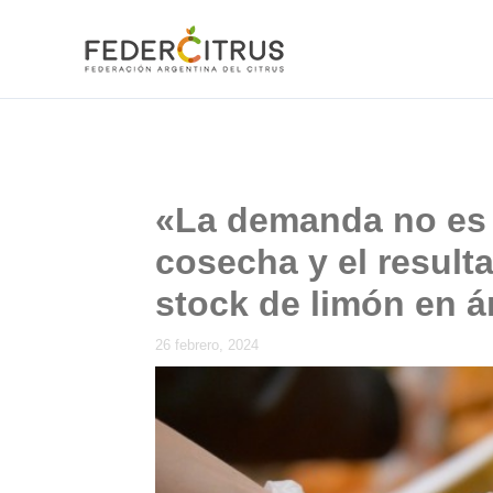
Ir
al
contenido
«La demanda no es 
cosecha y el result
stock de limón en á
26 febrero, 2024