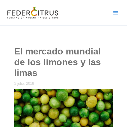
Ir
al
contenido
El mercado mundial
de los limones y las
limas
3 julio, 2018