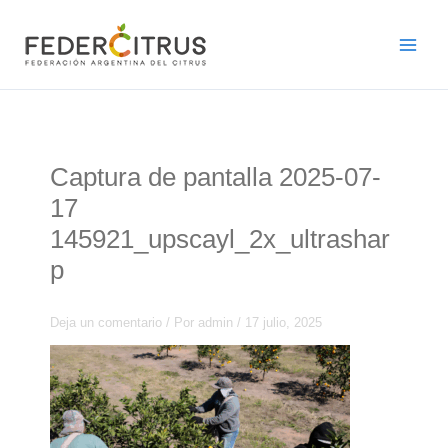
Ir
al
contenido
Captura de pantalla 2025-07-
17
145921_upscayl_2x_ultrashar
p
Deja un comentario
/ Por
admin
/
17 julio, 2025