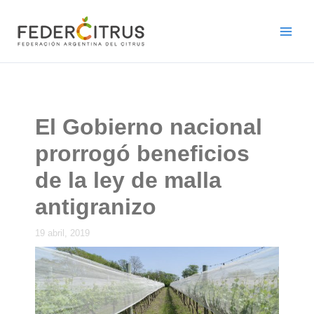
Ir
al
contenido
El Gobierno nacional
prorrogó beneficios
de la ley de malla
antigranizo
19 abril, 2019