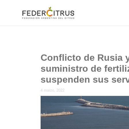
Ir
al
contenido
Conflicto de Rusia 
suministro de fertil
suspenden sus serv
4 marzo, 2022