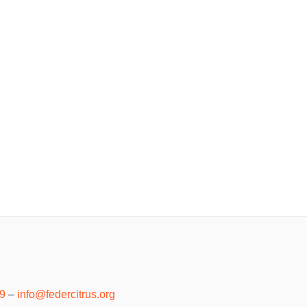
39
–
info@federcitrus.org