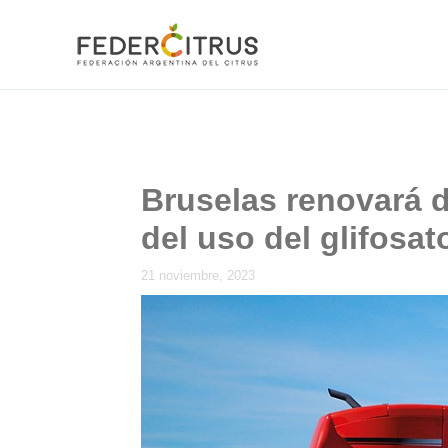
Ir
al
contenido
Bruselas renovará d
del uso del glifosat
21 noviembre, 2023