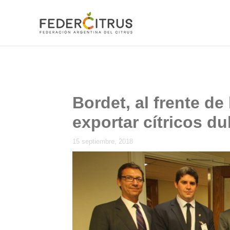
Ir
al
contenido
Bordet, al frente de
exportar cítricos d
15 septiembre, 2018