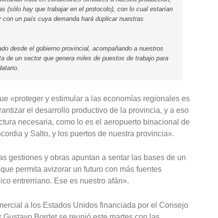
as (sólo hay que trabajar en el protocolo), con lo cual estarían
r con un país cuya demanda hará duplicar nuestras
do desde el gobierno provincial, acompañando a nuestros
ta de un sector que genera miles de puestos de trabajo para
atario.
ue «proteger y estimular a las economías regionales es
ntizar el desarrollo productivo de la provincia, y a eso
ctura necesaria, como lo es el aeropuerto binacional de
rdia y Salto, y los puertos de nuestra provincia».
as gestiones y obras apuntan a sentar las bases de un
 que permita avizorar un futuro con más fuentes
gico entrerriano. Ese es nuestro afán».
omercial a los Estados Unidos financiada por el Consejo
r Gustavo Bordet se reunió este martes con las