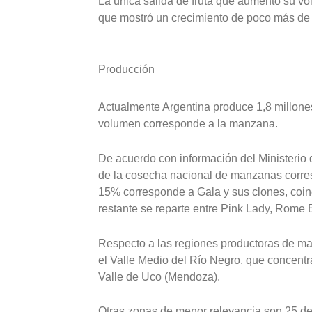
La única salida de fruta que aumento su vo
que mostró un crecimiento de poco más de 
Producción
Actualmente Argentina produce 1,8 millone
volumen corresponde a la manzana.
De acuerdo con información del Ministerio 
de la cosecha nacional de manzanas corres
15% corresponde a Gala y sus clones, coin
restante se reparte entre Pink Lady, Rome 
Respecto a las regiones productoras de ma
el Valle Medio del Río Negro, que concentr
Valle de Uco (Mendoza).
Otras zonas de menor relevancia son 25 de