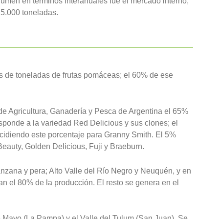
lumen en términos interanuales fue el mercado interno,
5.000 toneladas.
s de toneladas de frutas pomáceas; el 60% de ese
de Agricultura, Ganadería y Pesca de Argentina el 65%
ponde a la variedad Red Delicious y sus clones; el
cidiendo este porcentaje para Granny Smith. El 5%
Beauty, Golden Delicious, Fuji y Braeburn.
nzana y pera; Alto Valle del Río Negro y Neuquén, y en
an el 80% de la producción. El resto se genera en el
 Mayo (La Pampa) y el Valle del Tulum (San Juan). Se