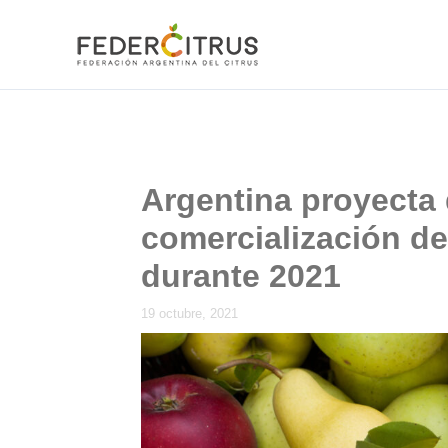
Ir
al
contenido
Argentina proyecta
comercialización d
durante 2021
19 octubre, 2021