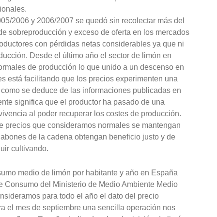
ionales.
5/2006 y 2006/2007 se quedó sin recolectar más del
de sobreproducción y exceso de oferta en los mercados
roductores con pérdidas netas considerables ya que ni
ducción. Desde el último año el sector de limón en
rmales de producción lo que unido a un descenso en
s está facilitando que los precios experimenten una
 como se deduce de las informaciones publicadas en
te significa que el productor ha pasado de una
vivencia al poder recuperar los costes de producción.
de precios que consideramos normales se mantengan
labones de la cadena obtengan beneficio justo y de
uir cultivando.
nsumo medio de limón por habitante y año en España
 de Consumo del Ministerio de Medio Ambiente Medio
consideramos para todo el año el dato del precio
ra el mes de septiembre una sencilla operación nos