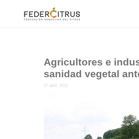
Ir
al
contenido
Agricultores e indu
sanidad vegetal ante
27 abril, 2022