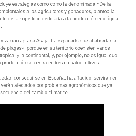
ncluye estrategias como como la denominada «De la
ambientales a los agricultores y ganaderos, plantea la
ento de la superficie dedicada a la producción ecológica
.
nización agraria Asaja, ha explicado que al abordar la
e plagas», porque en su territorio coexisten varios
ropical y la continental, y, por ejemplo, no es igual que
producción se centra en tres o cuatro cultivos.
e puedan conseguirse en España, ha añadido, servirán en
se verán afectados por problemas agronómicos que ya
secuencia del cambio climático.