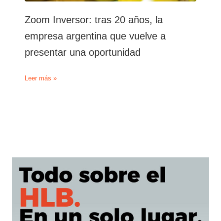
Zoom Inversor: tras 20 años, la
empresa argentina que vuelve a
presentar una oportunidad
Zoom
Leer más »
Inversor:
tras
20
años,
la
empresa
argentina
que
vuelve
a
presentar
una
oportunidad