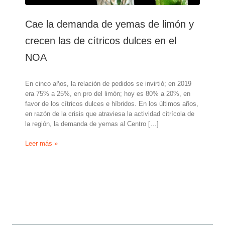
Cae la demanda de yemas de limón y
crecen las de cítricos dulces en el
NOA
En cinco años, la relación de pedidos se invirtió; en 2019
era 75% a 25%, en pro del limón; hoy es 80% a 20%, en
favor de los cítricos dulces e híbridos. En los últimos años,
en razón de la crisis que atraviesa la actividad citrícola de
la región, la demanda de yemas al Centro […]
Cae
Leer más »
la
demanda
de
yemas
de
limón
y
crecen