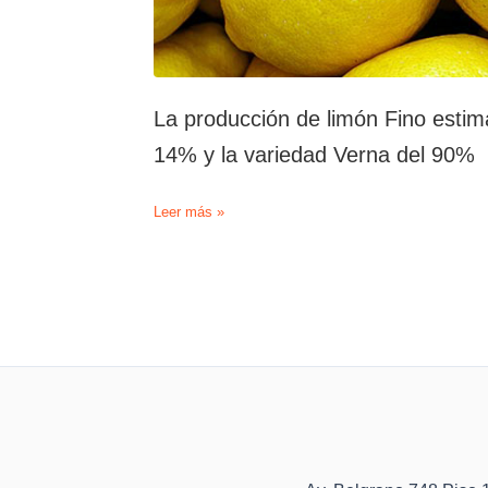
La producción de limón Fino estim
14% y la variedad Verna del 90%
La
Leer más »
producción
de
limón
Fino
estimada
registra
un
incremento
de
cosecha
del
14%