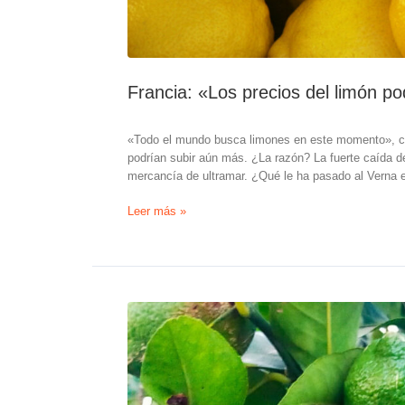
mucho
mejor
en
precios
que
Francia: «Los precios del limón p
el
año
pasado,
«Todo el mundo busca limones en este momento», con
y
podrían subir aún más. ¿La razón? La fuerte caída d
prevemos
mercancía de ultramar. ¿Qué le ha pasado al Verna 
que
la
Francia:
Leer más »
del
«Los
Verna
precios
será
del
incluso
limón
mejor»
podrían
seguir
subiendo»