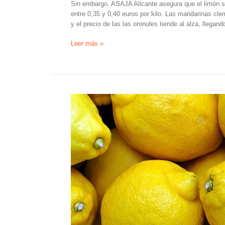
Sin embargo, ASAJA Alicante asegura que el limón s
entre 0,35 y 0,40 euros por kilo. Las mandarinas c
y el precio de las las oronules tiende al alza, llegand
La
Leer más »
producción
de
limones
verna
cae
un
50%
en
la
provincia
de
Alicante