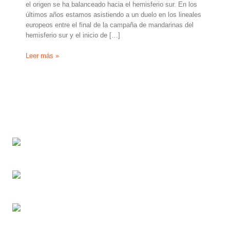
el origen se ha balanceado hacia el hemisferio sur. En los
últimos años estamos asistiendo a un duelo en los lineales
europeos entre el final de la campaña de mandarinas del
hemisferio sur y el inicio de […]
Mandarinas
Leer más »
en
la
Unión
Europea:
choque
de
trenes
España-
Sudáfrica