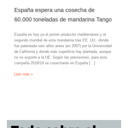
España espera una cosecha de
60.000 toneladas de mandarina Tango
España es hoy ya el primer productor mediterráneo y el
segundo mundial de esta mandarina tras EE. UU., donde
fue patentada seis años antes (en 2007) por la Universidad
de California y donde más superficie hay plantada, aunque
no se exporte a la UE. Según las previsiones, para esta
campaña 2018/19 se cosecharán en España […]
España
Leer más »
espera
una
cosecha
de
60.000
toneladas
de
mandarina
Tango