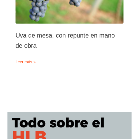
Uva de mesa, con repunte en mano
de obra
Uva
Leer más »
de
mesa,
con
repunte
en
mano
de
obra