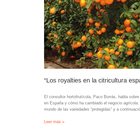
“Los royalties en la citricultura e
El consultor hortofrutícola, Paco Borrás, habla sobre
en España y cómo ha cambiado el negocio agrícola. No
mundo de las variedades “protegidas” y a continuació
“Los
Leer más »
royalties
en