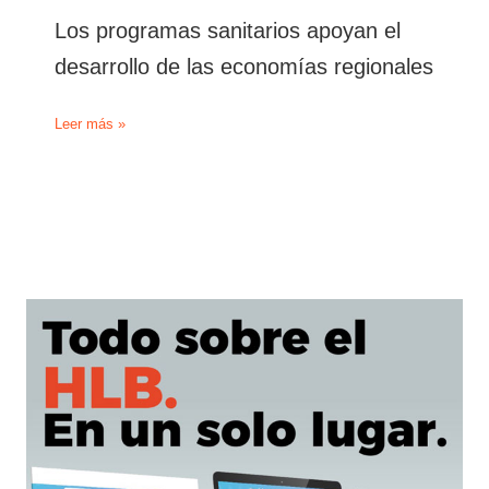
Los programas sanitarios apoyan el
desarrollo de las economías regionales
Los
Leer más »
programas
sanitarios
apoyan
el
desarrollo
de
las
economías
regionales