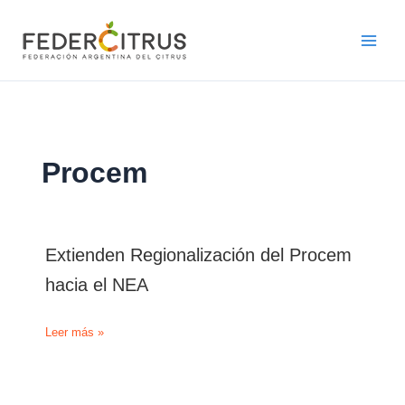
Ir
al
contenido
Procem
Extienden Regionalización del Procem
hacia el NEA
Extienden
Leer más »
Regionalización
del
Procem
hacia