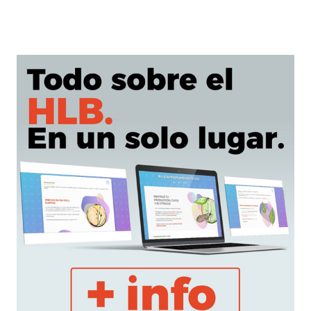
el
NEA