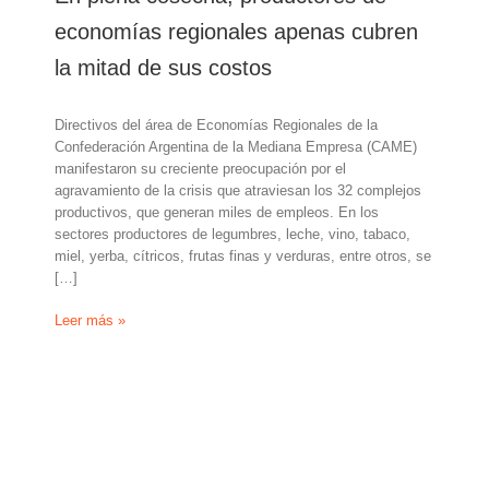
economías regionales apenas cubren
la mitad de sus costos
Directivos del área de Economías Regionales de la
Confederación Argentina de la Mediana Empresa (CAME)
manifestaron su creciente preocupación por el
agravamiento de la crisis que atraviesan los 32 complejos
productivos, que generan miles de empleos. En los
sectores productores de legumbres, leche, vino, tabaco,
miel, yerba, cítricos, frutas finas y verduras, entre otros, se
[…]
En
Leer más »
plena
cosecha,
productores
de
economías
regionales
apenas