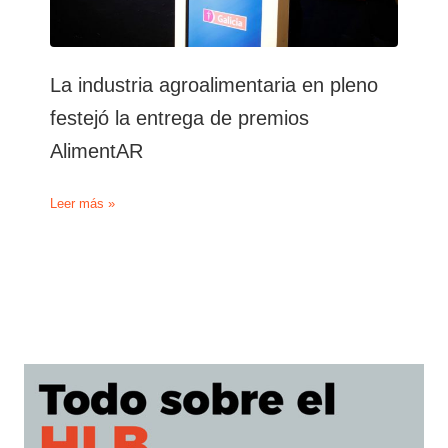
La industria agroalimentaria en pleno
festejó la entrega de premios
AlimentAR
La
Leer más »
industria
agroalimentaria
en
pleno
festejó
la
entrega
de
premios
AlimentAR