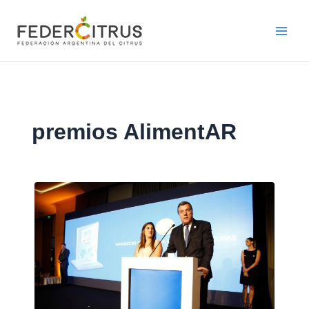
Ir
al
contenido
premios AlimentAR