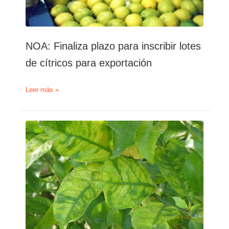
NOA: Finaliza plazo para inscribir lotes
de cítricos para exportación
NOA:
Leer más »
Finaliza
plazo
para
inscribir
lotes
de
cítricos
para
exportación