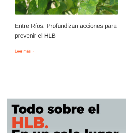
Entre Ríos: Profundizan acciones para
prevenir el HLB
Entre
Leer más »
Ríos:
Profundizan
acciones
para
prevenir
el
HLB