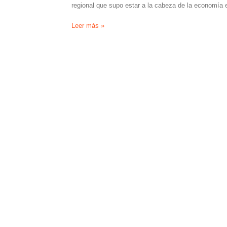
regional que supo estar a la cabeza de la economía 
“Estamos
Leer más »
en
una
situación
límite”
afirmó
Molo,
pero
no
se
prevé
ninguna
protesta
y
“hay
que
esperar”