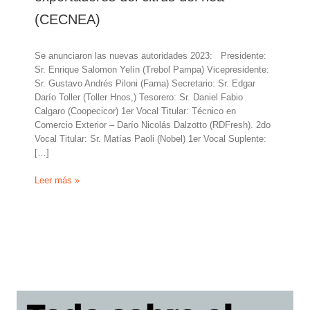
(CECNEA)
Se anunciaron las nuevas autoridades 2023: Presidente:
Sr. Enrique Salomon Yelín (Trebol Pampa) Vicepresidente:
Sr. Gustavo Andrés Piloni (Fama) Secretario: Sr. Edgar
Darío Toller (Toller Hnos,) Tesorero: Sr. Daniel Fabio
Calgaro (Coopecicor) 1er Vocal Titular: Técnico en
Comercio Exterior – Darío Nicolás Dalzotto (RDFresh). 2do
Vocal Titular: Sr. Matías Paoli (Nobel) 1er Vocal Suplente:
[…]
Nuevo
Leer más »
directorio
de
la
camara
de
exportadores
del
citrus
del