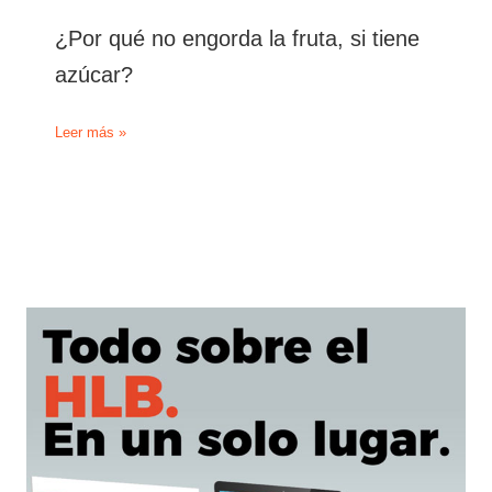
¿Por qué no engorda la fruta, si tiene
azúcar?
¿Por
Leer más »
qué
no
engorda
la
fruta,
si
tiene
azúcar?