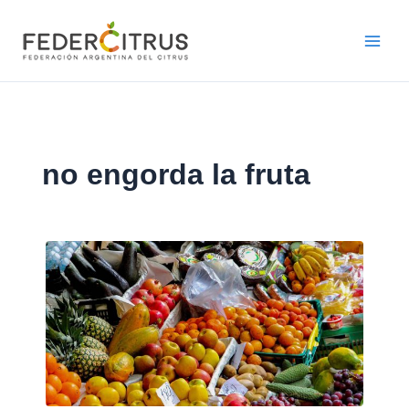
Ir
al
contenido
no engorda la fruta