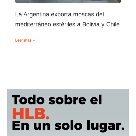
La Argentina exporta moscas del
mediterráneo estériles a Bolivia y Chile
La
Leer más »
Argentina
exporta
moscas
del
mediterráneo
estériles
a
Bolivia
y
Chile