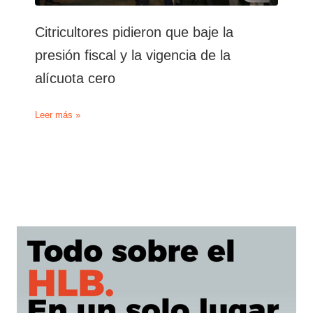
Citricultores pidieron que baje la
presión fiscal y la vigencia de la
alícuota cero
Citricultores
Leer más »
pidieron
que
baje
la
presión
fiscal
y
la
vigencia
de
la
alícuota
cero