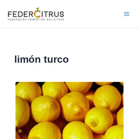
Ir
al
contenido
limón turco