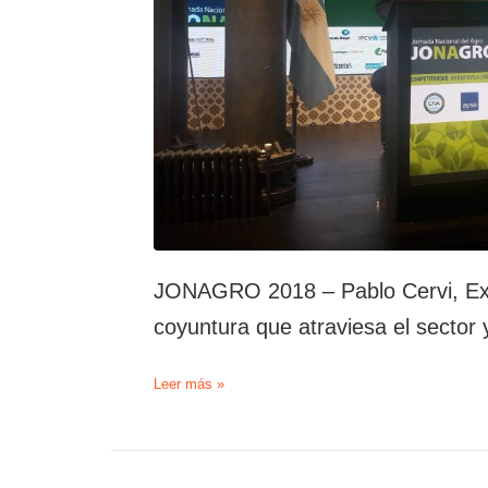
JONAGRO 2018 – Pablo Cervi, Ex P
coyuntura que atraviesa el sector 
JONAGRO
Leer más »
2018
–
Pablo
Cervi,