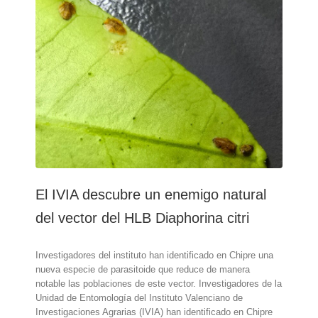
el
control
biológico
del
insecto
vector
del
HLB
de
los
cítricos
El IVIA descubre un enemigo natural
del vector del HLB Diaphorina citri
Investigadores del instituto han identificado en Chipre una
nueva especie de parasitoide que reduce de manera
notable las poblaciones de este vector. Investigadores de la
Unidad de Entomología del Instituto Valenciano de
Investigaciones Agrarias (IVIA) han identificado en Chipre