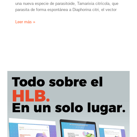
una nueva especie de parasitoide, Tamarixia citrícola, que
parasita de forma espontánea a Diaphorina citri, el vector
El
Leer más »
IVIA
descubre
un
enemigo
natural
del
vector
del
HLB
Diaphorina
citri